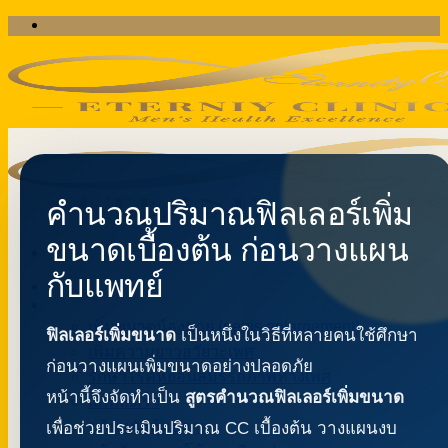
ข้าม
ไป
ยัง
เนื้อหา
คำนวณปริมาณฟิลเลอร์เพิ่ม
ขนาดเบื้องต้น ก่อนวางแผน
กับแพทย์
หน้าแรก
บริการ
เพิ่มขนาดน้องชาย (penis enlargement)
ฟิลเลอร์เพิ่มขนาด
เป็นหนึ่งในวิธีที่หลายคนใช้ศึกษา
เพิ่มความยาวอวัยวะเพศ
ก่อนวางแผนเพิ่มขนาดอย่างปลอดภัย
รักษาโรคหย่อนสมรรถภาพทางเพศ
หน้านี้จึงจัดทำเป็น
สูตรคำนวณฟิลเลอร์เพิ่มขนาด
แก้หลั่งเร็ว
ขลิบหนังหุ้มปลาย
เพื่อช่วยประเมินปริมาณ CC เบื้องต้น วางแผนงบ