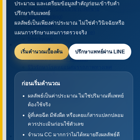
แก้อวัยวะเพศ โค้ง งอ ผิดรูป
ประมาณ และเตรียมข้อมูลสำคัญก่อนเข้ารับคำ
แก้สารแปลกปลอมอวัยวะเพศชาย
ปรึกษากับแพทย์
ฝังมุก (Pearling)
ผลลัพธ์เป็นเพียงค่าประมาณ ไม่ใช่คำวินิจฉัยหรือ
ทำหมันชาย
แผนการรักษาแทนการตรวจจริง
เทสโทสเตอโรน (Testosterone)
Shockwave
รีวิว
รีวิวเพิ่มขนาดอวัยวะเพศ
เริ่มคำนวณเบื้องต้น
ปรึกษาแพทย์ผ่าน LINE
รีวิวเพิ่มความยาวอวัยวะเพศ
รีวิวรักษาโรคหย่อนสมรรถภาพทางเพศ
รีวิวแก้หลั่งเร็ว
รีวิวขลิบหนังหุ้มปลาย
ก่อนเริ่มคำนวณ
รีวิว แก้โค้ง งอ ผิดรูป
ผลลัพธ์เป็นค่าประมาณ ไม่ใช่ปริมาณที่แพทย์
รีวิวแก้ฉีดสารแปลกปลอม
ต้องใช้จริง
รีวิวฝังมุก
รีวิวทำหมันชาย
ผู้ที่เคยฉีด มีพังผืด หรือเคยแก้สารแปลกปลอม
รีวิวเทสโทสเตอโรน
ควรประเมินก่อนใช้ตัวเลข
รีวิว Shockwave
จำนวน CC มากกว่าไม่ได้หมายถึงผลลัพธ์ดี
VDO หมอเบียร์