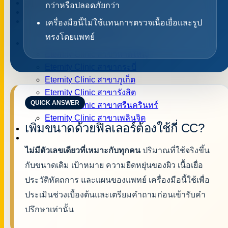
สูตรเพิ่มขนาด
กว่าหรือปลอดภัยกว่า
โปรแกรมสุขภาพเพศชาย
รู้จักหมอเบียร์
เครื่องมือนี้ไม่ใช้แทนการตรวจเนื้อเยื่อและรูป
หมอเบียร์ตอบคำถาม
ทรงโดยแพทย์
ติดต่อคลินิก
Eternity Clinic สาขาหาดใหญ่
Eternity Clinic สาขากระบี่
Eternity Clinic สาขาภูเก็ต
Eternity Clinic สาขารังสิต
QUICK ANSWER
Eternity Clinic สาขาศรีนครินทร์
Eternity Clinic สาขาเพลินจิต
เพิ่มขนาดด้วยฟิลเลอร์ต้องใช้กี่ CC?
บทความ
ไม่มีตัวเลขเดียวที่เหมาะกับทุกคน
ปริมาณที่ใช้จริงขึ้น
กับขนาดเดิม เป้าหมาย ความยืดหยุ่นของผิว เนื้อเยื่อ
ประวัติหัตถการ และแผนของแพทย์ เครื่องมือนี้ใช้เพื่อ
ประเมินช่วงเบื้องต้นและเตรียมคำถามก่อนเข้ารับคำ
ปรึกษาเท่านั้น