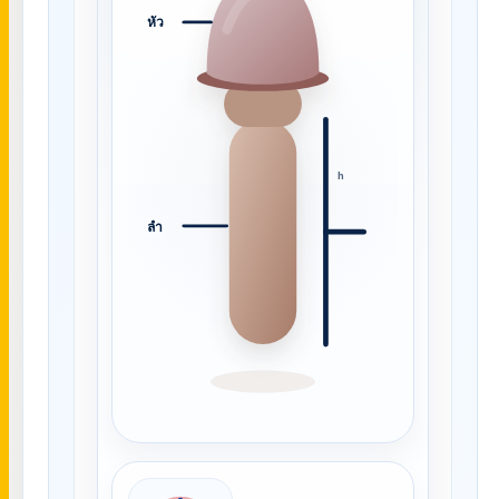
หัว
h
ลำ