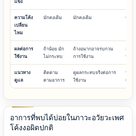
แข็ง
ความโค้ง
มักคงเดิม
มักคงเดิม
ช่วง 
เปลี่ยน
ไหม
ผลต่อการ
ถ้าน้อย มัก
ถ้างอมากอาจรบกวน
อาจก
ใช้งาน
ไม่กระทบ
การใช้งาน
หรือม
แนวทาง
ติดตาม
ดูผลกระทบจริงต่อการ
ประเ
ดูแล
ตามอาการ
ใช้งาน
และส
อาการที่พบได้บ่อยในภาวะอวัยวะเพศ
โค้งงอผิดปกติ