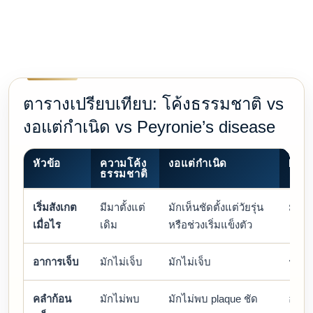
ตารางเปรียบเทียบ: โค้งธรรมชาติ vs
งอแต่กำเนิด vs Peyronie’s disease
หัวข้อ
ความโค้ง
งอแต่กำเนิด
PEY
ธรรมชาติ
เริ่มสังเกต
มีมาตั้งแต่
มักเห็นชัดตั้งแต่วัยรุ่น
มักเก
เมื่อไร
เดิม
หรือช่วงเริ่มแข็งตัว
อาการเจ็บ
มักไม่เจ็บ
มักไม่เจ็บ
ระยะ
คลำก้อน
มักไม่พบ
มักไม่พบ plaque ชัด
อาจค