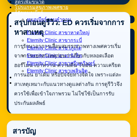
สูตรเพิ่มขนาด
โปรแกรมสุขภาพเพศชาย
รู้จักหมอเบียร์
หมอเบียร์ตอบคำถาม
สรุปก่อนดูรีวิว: ED ควรเริ่มจากการ
ติดต่อคลินิก
หาสาเหตุ
Eternity Clinic สาขาหาดใหญ่
Eternity Clinic สาขากระบี่
การรักษาอาการเสื่อมสมรรถภาพทางเพศควรเริ่ม
Eternity Clinic สาขาภูเก็ต
จากการแยกสาเหตุก่อนว่าเกี่ยวกับหลอดเลือด
Eternity Clinic สาขารังสิต
Eternity Clinic สาขาศรีนครินทร์
ฮอร์โมน เบาหวาน ความดัน ไขมัน ความเครียด
Eternity Clinic สาขาเพลินจิต
การนอน ยาเดิม หรือปัจจัยทางจิตใจ เพราะแต่ละ
บทความ
สาเหตุเหมาะกับแนวทางดูแลต่างกัน การดูรีวิวจึง
ควรใช้เพื่อเข้าใจภาพรวม ไม่ใช่ใช้เป็นการรับ
ประกันผลลัพธ์
สารบัญ