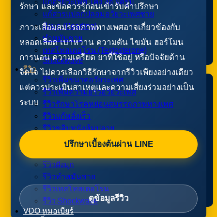
แก้อวัยวะเพศ โค้ง งอ ผิดรูป
รักษา และข้อควรรู้ก่อนเข้ารับคำปรึกษา
แก้สารแปลกปลอมอวัยวะเพศชาย
ฝังมุก (Pearling)
ภาวะเสื่อมสมรรถภาพทางเพศอาจเกี่ยวข้องกับ
ทำหมันชาย
หลอดเลือด เบาหวาน ความดัน ไขมัน ฮอร์โมน
เทสโทสเตอโรน (Testosterone)
การนอน ความเครียด ยาที่ใช้อยู่ หรือปัจจัยด้าน
Shockwave
รีวิว
จิตใจ ไม่ควรเลือกวิธีรักษาจากรีวิวเพียงอย่างเดียว
รีวิวเพิ่มขนาดอวัยวะเพศ
แต่ควรประเมินสาเหตุและความเสี่ยงร่วมอย่างเป็น
รีวิวเพิ่มความยาวอวัยวะเพศ
ระบบ
รีวิวรักษาโรคหย่อนสมรรถภาพทางเพศ
รีวิวแก้หลั่งเร็ว
รีวิวขลิบหนังหุ้มปลาย
รีวิว แก้โค้ง งอ ผิดรูป
ปรึกษาเบื้องต้นผ่าน LINE
รีวิวแก้ฉีดสารแปลกปลอม
รีวิวฝังมุก
รีวิวทำหมันชาย
รีวิวเทสโทสเตอโรน
ดูข้อมูลรีวิว
รีวิว Shockwave
VDO หมอเบียร์