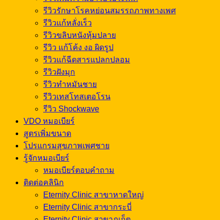
รีวิวรักษาโรคหย่อนสมรรถภาพทางเพศ
รีวิวแก้หลั่งเร็ว
รีวิวขลิบหนังหุ้มปลาย
รีวิว แก้โค้ง งอ ผิดรูป
รีวิวแก้ฉีดสารแปลกปลอม
รีวิวฝังมุก
รีวิวทำหมันชาย
รีวิวเทสโทสเตอโรน
รีวิว Shockwave
VDO หมอเบียร์
สูตรเพิ่มขนาด
โปรแกรมสุขภาพเพศชาย
รู้จักหมอเบียร์
หมอเบียร์ตอบคำถาม
ติดต่อคลินิก
Eternity Clinic สาขาหาดใหญ่
Eternity Clinic สาขากระบี่
Eternity Clinic สาขาภูเก็ต