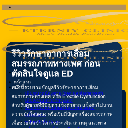
ข้าม
ไป
ยัง
เนื้อหา
รีวิวรักษาอาการเสื่อม
สมรรถภาพทางเพศ ก่อน
ตัดสินใจดูแล ED
หน้าแรก
บริการ
หน้านี้รวบรวมข้อมูลรีวิวรักษาอาการเสื่อม
เพิ่มขนาดน้องชาย (penis enlargement)
สมรรถภาพทางเพศ หรือ Erectile Dysfunction
เพิ่มความยาวอวัยวะเพศ
สำหรับผู้ชายที่มีปัญหาแข็งตัวยาก แข็งตัวไม่นาน
รักษาโรคหย่อนสมรรถภาพทางเพศ
ความมั่นใจลดลง หรือเริ่มมีปัญหาเรื่องสมรรถภาพ
แก้หลั่งเร็ว
ขลิบหนังหุ้มปลาย
เพื่อช่วยให้เข้าใจการประเมิน สาเหตุ แนวทาง