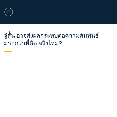
ข้าม
ไป
ยัง
เนื้อหา
จู๋สั้น อาจส่งผลกระทบต่อความสัมพันธ์
มากกว่าที่คิด จริงไหม?