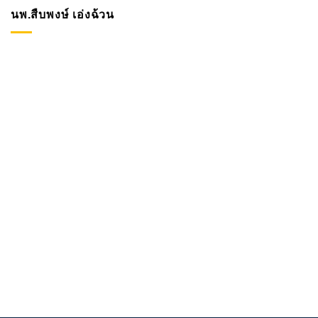
นพ.สืบพงษ์ เอ่งฉ้วน