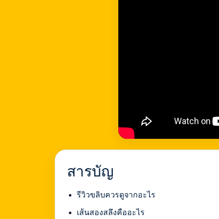
สารบัญ
รีวิวขลิบควรดูจากอะไร
เส้นสองสลึงคืออะไร