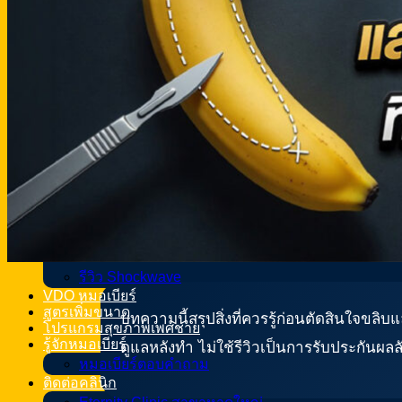
Shockwave
รีวิว
รีวิวเพิ่มขนาดอวัยวะเพศ
รีวิวเพิ่มความยาวอวัยวะเพศ
รีวิวรักษาโรคหย่อนสมรรถภาพทางเพศ
รีวิวแก้หลั่งเร็ว
รีวิวขลิบหนังหุ้มปลาย
รีวิว แก้โค้ง งอ ผิดรูป
รีวิวแก้ฉีดสารแปลกปลอม
รีวิวฝังมุก
รีวิวทำหมันชาย
รีวิวเทสโทสเตอโรน
รีวิว Shockwave
VDO หมอเบียร์
สูตรเพิ่มขนาด
บทความนี้สรุปสิ่งที่ควรรู้ก่อนตัดสินใจข
โปรแกรมสุขภาพเพศชาย
รู้จักหมอเบียร์
ดูแลหลังทำ ไม่ใช้รีวิวเป็นการรับประกันผล
หมอเบียร์ตอบคำถาม
ติดต่อคลินิก