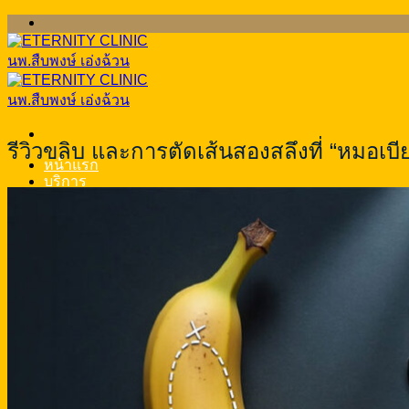
ข้าม
ไป
ยัง
เนื้อหา
รีวิวขลิบ และการตัดเส้นสองสลึงที่ “หมอเบี
หน้าแรก
บริการ
เพิ่มขนาดน้องชาย (penis enlargement)
เพิ่มความยาวอวัยวะเพศ
รักษาโรคหย่อนสมรรถภาพทางเพศ
แก้หลั่งเร็ว
ขลิบหนังหุ้มปลาย
แก้อวัยวะเพศ โค้ง งอ ผิดรูป
แก้สารแปลกปลอมอวัยวะเพศชาย
ฝังมุก (Pearling)
ทำหมันชาย
เทสโทสเตอโรน (Testosterone)