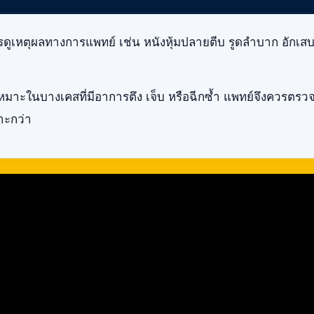
ดูเหตุผลทางการแพทย์ เช่น หนังหุ้มปลายตีบ รูดลำบาก อักเส
หมาะในบางเคสที่มีอาการตึง เจ็บ หรือฉีกซ้ำ แพทย์จึงควรตรวจ
มาะกว่า