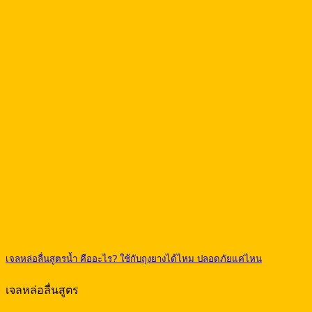
เจลหล่อลื่นสูตรน้ำ คืออะไร? ใช้กับถุงยางได้ไหม ปลอดภัยแค่ไหน
เจลหล่อลื่นสูตร