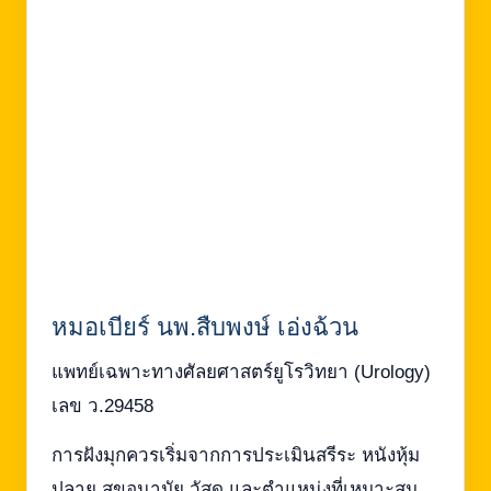
หมอเบียร์ นพ.สืบพงษ์ เอ่งฉ้วน
แพทย์เฉพาะทางศัลยศาสตร์ยูโรวิทยา (Urology)
เลข ว.29458
การฝังมุกควรเริ่มจากการประเมินสรีระ หนังหุ้ม
ปลาย สุขอนามัย วัสดุ และตำแหน่งที่เหมาะสม