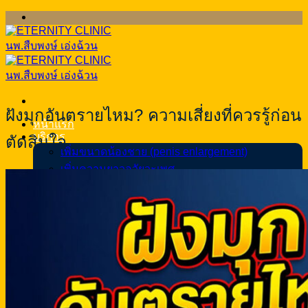
ข้าม
ไป
ยัง
เนื้อหา
ฝังมุกอันตรายไหม? ความเสี่ยงที่ควรรู้ก่อน
หน้าแรก
บริการ
ตัดสินใจ
เพิ่มขนาดน้องชาย (penis enlargement)
เพิ่มความยาวอวัยวะเพศ
รักษาโรคหย่อนสมรรถภาพทางเพศ
แก้หลั่งเร็ว
ขลิบหนังหุ้มปลาย
แก้อวัยวะเพศ โค้ง งอ ผิดรูป
แก้สารแปลกปลอมอวัยวะเพศชาย
ฝังมุก (Pearling)
ทำหมันชาย
เทสโทสเตอโรน (Testosterone)