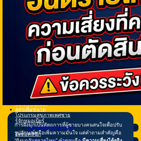
Shockwave
รีวิว
รีวิวเพิ่มขนาดอวัยวะเพศ
รีวิวเพิ่มความยาวอวัยวะเพศ
รีวิวรักษาโรคหย่อนสมรรถภาพทางเพศ
รีวิวแก้หลั่งเร็ว
รีวิวขลิบหนังหุ้มปลาย
รีวิว แก้โค้ง งอ ผิดรูป
รีวิวแก้ฉีดสารแปลกปลอม
รีวิวฝังมุก
รีวิวทำหมันชาย
รีวิวเทสโทสเตอโรน
รีวิว Shockwave
VDO หมอเบียร์
สูตรเพิ่มขนาด
โปรแกรมสุขภาพเพศชาย
รู้จักหมอเบียร์
การฝังมุกเป็นหัตถการที่ผู้ชายบางคนสนใจเพื่อปรับ
หมอเบียร์ตอบคำถาม
รูปลักษณ์หรือเพิ่มความมั่นใจ แต่คำถามสำคัญคือ
ติดต่อคลินิก
“ฝังมุกอันตรายไหม” คำตอบคือ
มีความเสี่ยงได้จริง