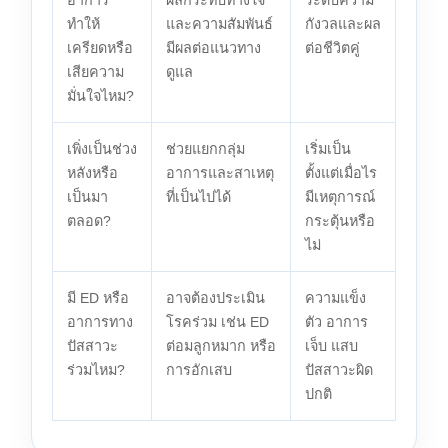
อาการ
ผลกระทบทางใจ
ระดับความ
ทำให้
และความสัมพันธ์
กังวลและผล
เครียดหรือ
มีผลต่อแนวทาง
ต่อชีวิตคู่
เสียความ
ดูแล
มั่นใจไหม?
เพิ่งเป็นช่วง
ช่วยแยกกลุ่ม
เริ่มเป็น
หลังหรือ
อาการและสาเหตุ
ตั้งแต่เมื่อไร
เป็นมา
ที่เป็นไปได้
มีเหตุการณ์
ตลอด?
กระตุ้นหรือ
ไม่
มี ED หรือ
อาจต้องประเมิน
ความแข็ง
อาการทาง
โรคร่วม เช่น ED
ตัว อาการ
ปัสสาวะ
ต่อมลูกหมาก หรือ
เจ็บ แสบ
ร่วมไหม?
การอักเสบ
ปัสสาวะผิด
ปกติ