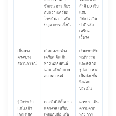
ชัดเจน อาจเกี่ยว
ถ้ามี ED เจ็บ
กับความเครียด
แสบ
โรคร่วม ยา หรือ
ปัสสาวะผิด
ปัญหาการแข็งตัว
ปกติ หรือ
เครียด
เรื้อรัง
เป็นบาง
เกิดเฉพาะช่วง
เริ่มจากปรับ
ครั้ง/บาง
เครียด ตื่นเต้น
พฤติกรรม
สถานการณ์
ห่างเพศสัมพันธ์
และสังเกต
นาน หรือกับบาง
รูปแบบ หาก
สถานการณ์
เป็นบ่อยขึ้น
จึงค่อย
ประเมิน
รู้สึกว่าเร็ว
เวลาไม่ได้สั้นมาก
ควรประเมิน
แต่ไม่เข้า
แต่กังวล เปรียบ
ความคาด
เกณฑ์ชัด
เทียบกับสื่อ หรือ
หวัง การ