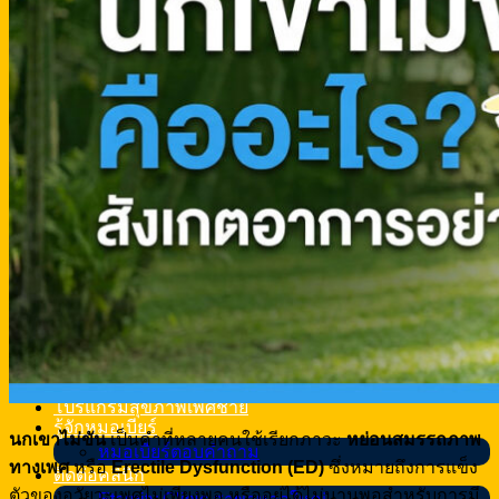
Shockwave
รีวิว
รีวิวเพิ่มขนาดอวัยวะเพศ
รีวิวเพิ่มความยาวอวัยวะเพศ
รีวิวรักษาโรคหย่อนสมรรถภาพทางเพศ
รีวิวแก้หลั่งเร็ว
รีวิวขลิบหนังหุ้มปลาย
รีวิว แก้โค้ง งอ ผิดรูป
รีวิวแก้ฉีดสารแปลกปลอม
รีวิวฝังมุก
รีวิวทำหมันชาย
รีวิวเทสโทสเตอโรน
รีวิว Shockwave
VDO หมอเบียร์
สูตรเพิ่มขนาด
โปรแกรมสุขภาพเพศชาย
รู้จักหมอเบียร์
นกเขาไม่ขัน
เป็นคำที่หลายคนใช้เรียกภาวะ
หย่อนสมรรถภาพ
หมอเบียร์ตอบคำถาม
ทางเพศ
หรือ
Erectile Dysfunction (ED)
ซึ่งหมายถึงการแข็ง
ติดต่อคลินิก
ตัวของอวัยวะเพศไม่เพียงพอ หรืออยู่ได้ไม่นานพอสำหรับการมี