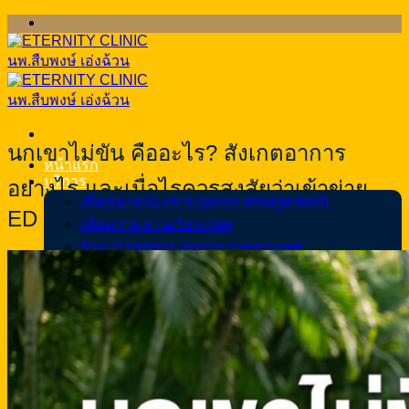
ข้าม
ไป
ยัง
เนื้อหา
นกเขาไม่ขัน คืออะไร? สังเกตอาการ
หน้าแรก
บริการ
อย่างไร และเมื่อไรควรสงสัยว่าเข้าข่าย
เพิ่มขนาดน้องชาย (penis enlargement)
ED
เพิ่มความยาวอวัยวะเพศ
รักษาโรคหย่อนสมรรถภาพทางเพศ
แก้หลั่งเร็ว
ขลิบหนังหุ้มปลาย
แก้อวัยวะเพศ โค้ง งอ ผิดรูป
แก้สารแปลกปลอมอวัยวะเพศชาย
ฝังมุก (Pearling)
ทำหมันชาย
เทสโทสเตอโรน (Testosterone)