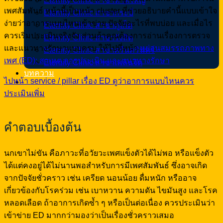
Eternity Clinic สาขาหาดใหญ่
เพศสัมพันธ์ หน้านี้เป็นหน้า cluster ที่ช่วยอธิบายคำนี้แบบเข้าใจ
Eternity Clinic สาขากระบี่
ง่ายว่าอาการแบบไหนเข้าข่าย ปัจจัยอะไรที่พบบ่อย และเมื่อไร
Eternity Clinic สาขาภูเก็ต
ควรเริ่มประเมินจริงจัง ส่วนถ้าคุณต้องการอ่านเรื่องการตรวจ
Eternity Clinic สาขารังสิต
และแนวทางรักษาแบบครบ ให้ไปที่หน้า
หย่อนสมรรถภาพทาง
Eternity Clinic สาขาศรีนครินทร์
เพศ (ED): สาเหตุ การประเมิน และแนวทางรักษา
Eternity Clinic สาขาเพลินจิต
บทความ
ไปหน้า service / pillar เรื่อง ED
ดูว่าอาการแบบไหนควร
ประเมินเพิ่ม
คำตอบเบื้องต้น
นกเขาไม่ขัน คือภาวะที่อวัยวะเพศแข็งตัวได้ไม่พอ หรือแข็งตัว
ได้แต่คงอยู่ได้ไม่นานพอสำหรับการมีเพศสัมพันธ์ ซึ่งอาจเกิด
จากปัจจัยชั่วคราว เช่น เครียด นอนน้อย ดื่มหนัก หรืออาจ
เกี่ยวข้องกับโรคร่วม เช่น เบาหวาน ความดัน ไขมันสูง และโรค
หลอดเลือด ถ้าอาการเกิดซ้ำ ๆ หรือเป็นต่อเนื่อง ควรประเมินว่า
เข้าข่าย ED มากกว่ามองว่าเป็นเรื่องชั่วคราวเสมอ