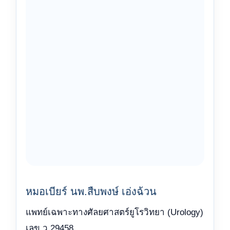
หมอเบียร์ นพ.สืบพงษ์ เอ่งฉ้วน
แพทย์เฉพาะทางศัลยศาสตร์ยูโรวิทยา (Urology)
เลข ว.29458