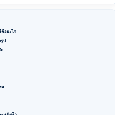
ร์คืออะไร
รูป
ึด
หม
ะหลั่งเร็ว