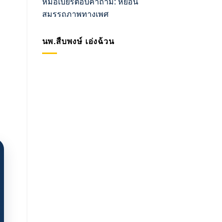
หมอเบียร์ตอบคำถาม: หย่อน
สมรรถภาพทางเพศ
นพ.สืบพงษ์ เอ่งฉ้วน