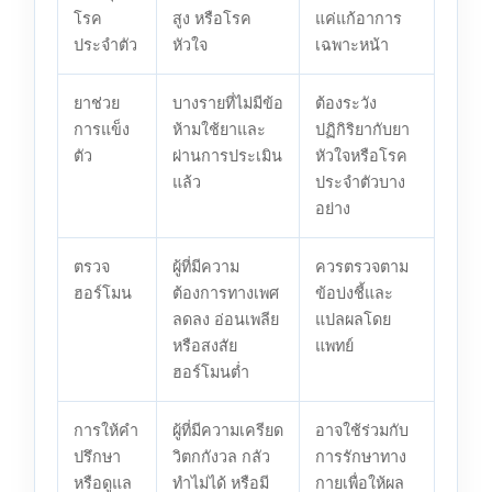
โรค
สูง หรือโรค
แค่แก้อาการ
ประจำตัว
หัวใจ
เฉพาะหน้า
ยาช่วย
บางรายที่ไม่มีข้อ
ต้องระวัง
การแข็ง
ห้ามใช้ยาและ
ปฏิกิริยากับยา
ตัว
ผ่านการประเมิน
หัวใจหรือโรค
แล้ว
ประจำตัวบาง
อย่าง
ตรวจ
ผู้ที่มีความ
ควรตรวจตาม
ฮอร์โมน
ต้องการทางเพศ
ข้อบ่งชี้และ
ลดลง อ่อนเพลีย
แปลผลโดย
หรือสงสัย
แพทย์
ฮอร์โมนต่ำ
การให้คำ
ผู้ที่มีความเครียด
อาจใช้ร่วมกับ
ปรึกษา
วิตกกังวล กลัว
การรักษาทาง
หรือดูแล
ทำไม่ได้ หรือมี
กายเพื่อให้ผล