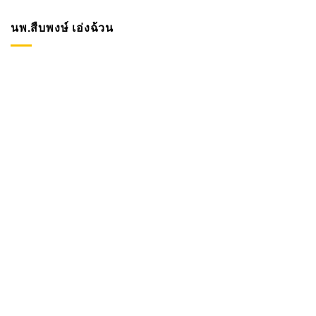
นพ.สืบพงษ์ เอ่งฉ้วน