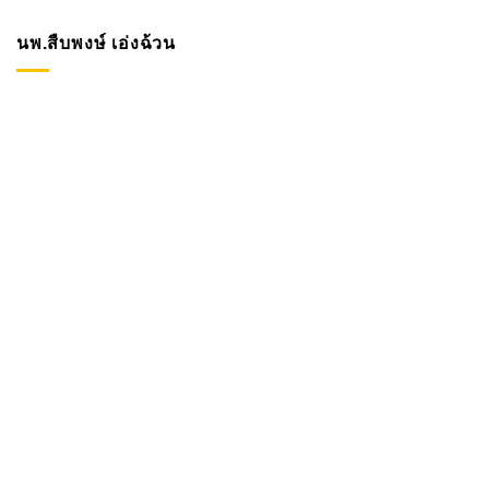
นพ.สืบพงษ์ เอ่งฉ้วน